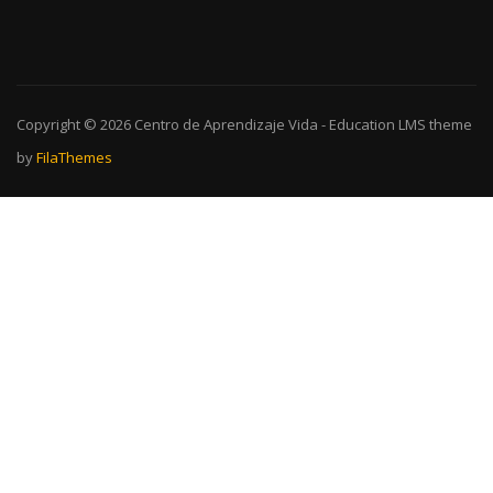
Copyright © 2026
Centro de Aprendizaje Vida
-
Education LMS
theme
by
FilaThemes