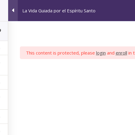
La Vida Guiada por el Espíritu Santo
HOME
INICIAR SESIÓN
PROFIL
V
9
This content is protected, please
login
and
enroll
in 
IADA POR EL ESP