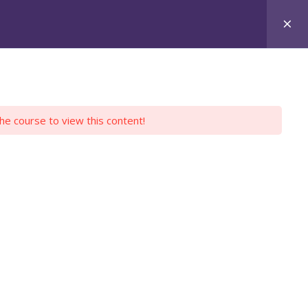
ER CURSOS
DESCARGAR APP
SALIR
CHECKOUT
the course to view this content!
ÍRITU SANTO